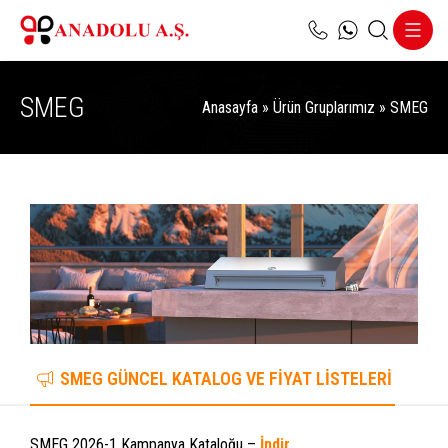
SMEG
Anasayfa
»
Ürün Gruplarımız
»
SMEG
SMEG GÜNCEL KATALOG VE FİYAT LİSTELERİ
SMEG 2026-1 Kampanya Kataloğu –
İndir