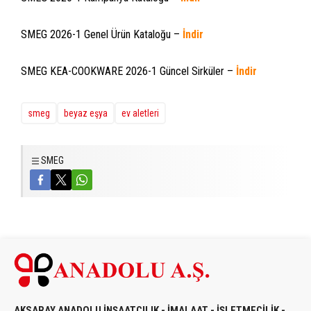
SMEG 2026-1 Genel Ürün Kataloğu –
İndir
SMEG KEA-COOKWARE 2026-1 Güncel Sirküler –
İndir
smeg
beyaz eşya
ev aletleri
SMEG
AKSARAY ANADOLU İNŞAATÇILIK - İMALAAT - İŞLETMECİLİK -