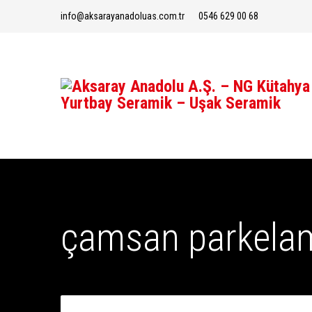
info@aksarayanadoluas.com.tr
0546 629 00 68
çamsan parkelam 