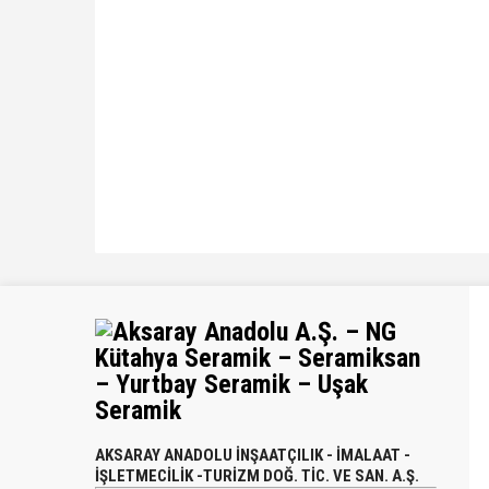
Aksaray Anadolu A.Ş.
AKSARAY ANADOLU İNŞAATÇILIK - İMALAAT -
İŞLETMECİLİK -TURİZM DOĞ. TİC. VE SAN. A.Ş.